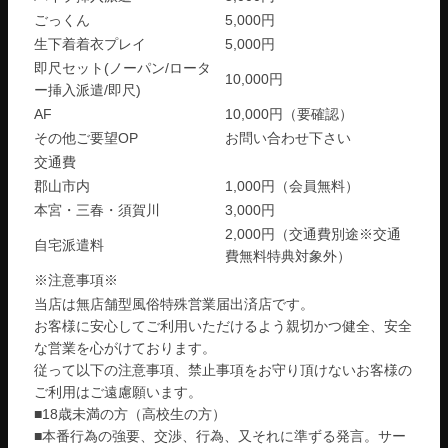
ごっくん
5,000円
生下着着衣プレイ
5,000円
即尺セット(ノーパン/ロータ
10,000円
ー挿入派遣/即尺)
AF
10,000円（要確認）
その他ご要望OP
お問い合わせ下さい
交通費
郡山市内
1,000円（会員無料）
本宮・三春・須賀川
3,000円
2,000円（交通費別途※交通
自宅派遣料
費無料特典対象外）
※注意事項※
当店は無店舗型風俗特殊営業届出済店です。
お客様に安心してご利用いただけるよう親切かつ健全、安全
な営業を心がけております。
従って以下の注意事項、禁止事項をお守り頂けないお客様の
ご利用はご遠慮願います。
■18歳未満の方（高校生の方）
■本番行為の強要、交渉、行為、又それに準ずる発言。サー