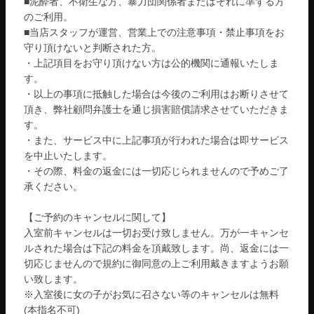
■泥酔者、不衛生な方、暴力団関係者またはそれに準ずる方
のご利用。
■当店スタッフが運営、営業上での注意事項・禁止事項をお
守り頂けないと判断された方。
・上記項目をお守り頂けない方は公的機関に通報いたしま
す。
・以上の事項に抵触した場合は今後のご利用はお断りさせて
頂き、弊社顧問弁護士を通じ損害賠償請求させていただきま
す。
・また、サービス中に上記事項が行われた場合は即サービス
を中止いたします。
・その際、料金の返金には一切応じられませんので予めご了
承ください。
【ご予約のキャンセルに関して】
入室前キャンセルは一切お受け致しません。万が一キャンセ
ルされた場合は下記の料金を頂戴致します。尚、返金には一
切応じませんので規約に御同意の上ご利用戴きますようお願
い致します。
※入室後に女の子がお気に召さない等のキャンセルは無料
(本指名不可)