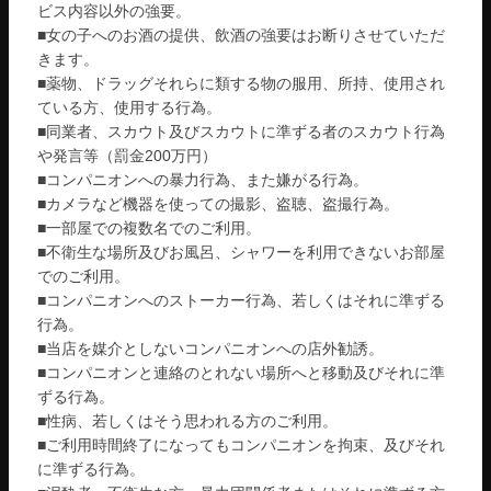
ビス内容以外の強要。
■女の子へのお酒の提供、飲酒の強要はお断りさせていただ
きます。
■薬物、ドラッグそれらに類する物の服用、所持、使用され
ている方、使用する行為。
■同業者、スカウト及びスカウトに準ずる者のスカウト行為
や発言等（罰金200万円）
■コンパニオンへの暴力行為、また嫌がる行為。
■カメラなど機器を使っての撮影、盗聴、盗撮行為。
■一部屋での複数名でのご利用。
■不衛生な場所及びお風呂、シャワーを利用できないお部屋
でのご利用。
■コンパニオンへのストーカー行為、若しくはそれに準ずる
行為。
■当店を媒介としないコンパニオンへの店外勧誘。
■コンパニオンと連絡のとれない場所へと移動及びそれに準
ずる行為。
■性病、若しくはそう思われる方のご利用。
■ご利用時間終了になってもコンパニオンを拘束、及びそれ
に準ずる行為。