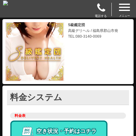
電話する
メニュー
S級鑑定団
高級デリヘル / 福島県郡山市発
TEL:080-3140-0069
料金システム
料金表
空き状況・予約はコチラ